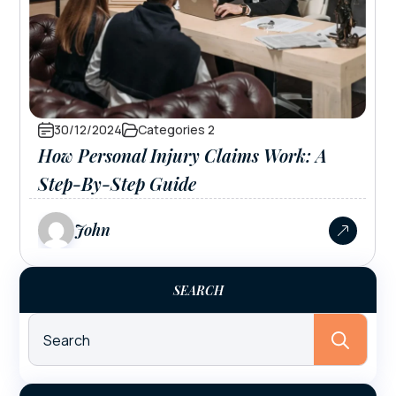
30/12/2024
Categories 2
How Personal Injury Claims Work: A
Step-By-Step Guide
John
SEARCH
Sear
for: